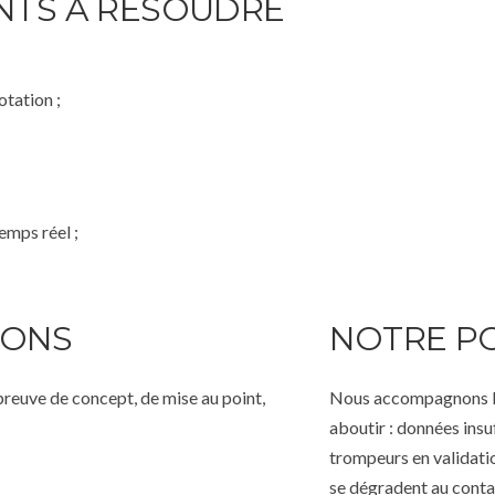
NTS À RÉSOUDRE
otation ;
emps réel ;
NONS
NOTRE P
preuve de concept, de mise au point,
Nous accompagnons les
aboutir : données insu
trompeurs en validatio
se dégradent au contac