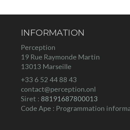
INFORMATION
Perception
19 Rue Raymonde Martin
13013 Marseille
+33 6 52 44 88 43
contact@perception.onl
Siret :
88191687800013
Code Ape : Programmation inform