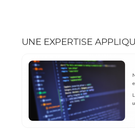
UNE EXPERTISE APPLIQ
N
e
L
u