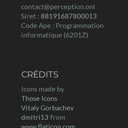
contact@perception.onl
Siret :
88191687800013
Code Ape : Programmation
informatique (6201Z)
CRÉDITS
Icons made by
Those Icons
Vitaly Gorbachev
dmitri13
from
www.flaticon.com